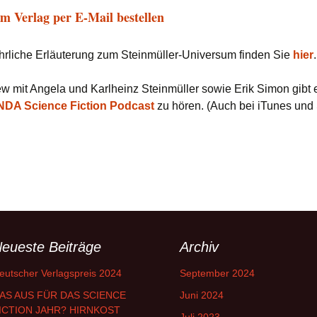
im Verlag per E-Mail bestellen
hrliche Erläuterung zum Steinmüller-Universum finden Sie
hier
.
iew mit Angela und Karlheinz Steinmüller sowie Erik Simon gibt 
A Science Fiction Podcast
zu hören. (Auch bei iTunes und S
eueste Beiträge
Archiv
eutscher Verlagspreis 2024
September 2024
AS AUS FÜR DAS SCIENCE
Juni 2024
ICTION JAHR? HIRNKOST