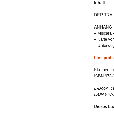
Inhalt:
DER TRA
ANHANG
– Miscara 
– Karte vo
– Unterweg
Leseprob
Klappenbro
ISBN 978-
E-Book | c
ISBN 978-
Dieses Buc