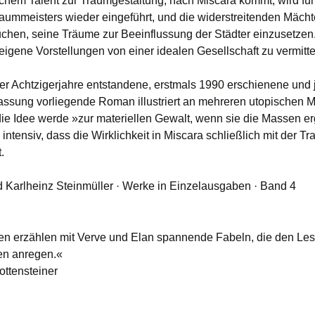
lichem Talent zur Traumgestaltung, nach Miscara kommt, wird für
aummeisters wieder eingeführt, und die widerstreitenden Mächte
uchen, seine Träume zur Beeinflussung der Städter einzusetzen
 eigene Vorstellungen von einer idealen Gesellschaft zu vermitt
der Achtzigerjahre entstandene, erstmals 1990 erschienene und j
assung vorliegende Roman illustriert an mehreren utopischen 
die Idee werde »zur materiellen Gewalt, wenn sie die Massen erg
intensiv, dass die Wirklichkeit in Miscara schließlich mit der T
.
 Karlheinz Steinmüller · Werke in Einzelausgaben · Band 4
en erzählen mit Verve und Elan spannende Fabeln, die den Le
n anregen.«
ttensteiner