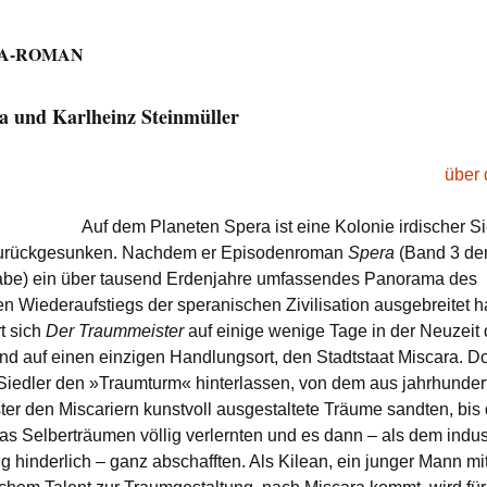
Raketenzeitalters
RA-ROMAN
SFP25: J. G. Balla
Science Fiction al
Paradoxon
a und Karlheinz Steinmüller
SFP26: Robert
Silverberg – Zeiten
über 
Wandlung
Auf dem Planeten Spera ist eine Kolonie irdischer Si
SFP27: James Tip
Jr. – Zwischen
zurückgesunken. Nachdem er Episodenroman
Spera
(Band 3 de
Entfremdung, Lieb
Tod
be) ein über tausend Erdenjahre umfassendes Panorama des
en Wiederaufstiegs der speranischen Zivilisation ausgebreitet ha
SFP28: Harry Harr
t sich
Der Traummeister
auf einige wenige Tage in der Neuzeit
– Weltenbummler 
nd auf einen einzigen Handlungsort, den Stadtstaat Miscara. D
Witzbold
 Siedler den »Traumturm« hinterlassen, von dem aus jahrhunder
Ältere Ausgaben
er den Miscariern kunstvoll ausgestaltete Träume sandten, bis 
as Selberträumen völlig verlernten und es dann – als dem indust
 hinderlich – ganz abschafften. Als Kilean, ein junger Mann mi