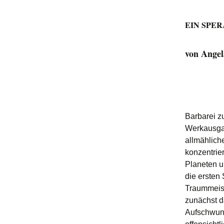
EIN SPE
von Angel
Barbarei 
Werkausga
allmählich
konzentrier
Planeten u
die ersten
Traummeist
zunächst d
Aufschwung