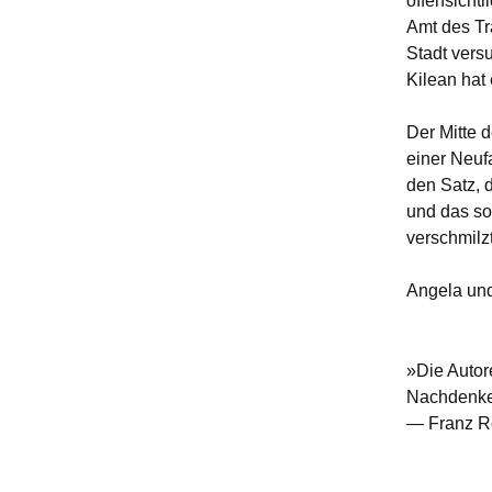
offensicht
Amt des Tr
Stadt vers
Kilean hat
Der Mitte 
einer Neuf
den Satz, 
und das so 
verschmilzt
Angela und
»Die Autor
Nachdenke
— Franz Ro