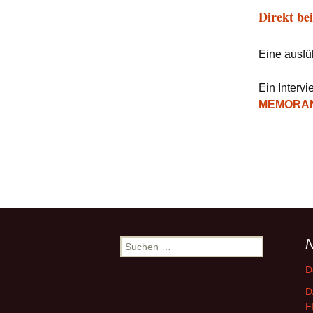
Direkt be
Eine ausfü
Ein Interv
MEMORAND
N
Suchen
nach:
D
D
F