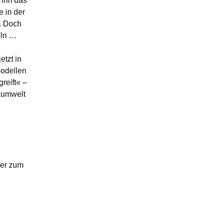
 ihn das
 in der
. Doch
eln …
etzt in
Modellen
reift« –
raumwelt
ser zum