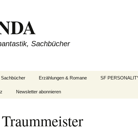
NDA
hantastik, Sachbücher
Sachbücher
Erzählungen & Romane
SF PERSONALIT
tz
Newsletter abonnieren
SFP17: Kurt Vonn
Jr. und die Scienc
Fiction
 Traummeister
SFP19: Isaac Asi
Schöpfer der Foun
SFP24: Ray Bradb
Poet des