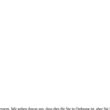
ssern. Wir gehen davon aus, dass dies für Sie in Ordnung ist, aber 