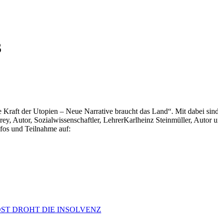
3
er Utopien – Neue Narrative braucht das Land“. Mit dabei sind:Kla
Frey, Autor, Sozialwissenschaftler, LehrerKarlheinz Steinmüller, Autor
nfos und Teilnahme auf:
OST DROHT DIE INSOLVENZ