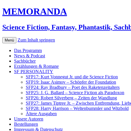
MEMORANDA
Science Fiction, Fantasy, Phantastik, Sac
Zum Inhalt springen
Menü
Das Programm
News & Podcast
Sachbücher
Erzählungen & Romane
SF PERSONALITY
SFP17: Kurt Vonnegut Jr. und die Science Fiction
SFP19: Isaac Asimov – Schöpfer der Foundation
SFP24: Ray Bradbury – Poet des Raketenzeitalters
SFP25: J. G. Ballard – Science Fiction als Paradoxon
SFP26: Robert Silverberg – Zeiten der Wandlung
SFP27: James Tiptree Jr. – Zwischen Entfremdung, Lieb
SFP28: Harry Harrison – Weltenbummler und Witzbold
Ältere Ausgaben
Unsere Autoren
Bestellungen
Impressum & Datenschutz