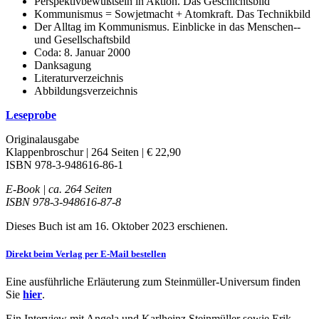
Perspektivbewußtsein in Aktion. Das Geschichtsbild
Kommunismus = Sowjetmacht + Atomkraft. Das Technikbild
Der Alltag im Kommunismus. Einblicke in das Menschen-­
und Gesellschaftsbild
Coda: 8. Januar 2000
Danksagung
Literaturverzeichnis
Abbildungsverzeichnis
Leseprobe
Originalausgabe
Klappenbroschur | 264 Seiten | € 22,90
ISBN 978-3-948616-86-1
E-Book | ca. 264 Seiten
ISBN 978-3-948616-87-8
Dieses Buch ist am 16. Oktober 2023 erschienen.
Direkt beim Verlag per E-Mail bestellen
Eine ausführliche Erläuterung zum Steinmüller-Universum finden
Sie
hier
.
Ein Interview mit Angela und Karlheinz Steinmüller sowie Erik