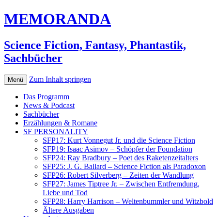
MEMORANDA
Science Fiction, Fantasy, Phantastik,
Sachbücher
Zum Inhalt springen
Menü
Das Programm
News & Podcast
Sachbücher
Erzählungen & Romane
SF PERSONALITY
SFP17: Kurt Vonnegut Jr. und die Science Fiction
SFP19: Isaac Asimov – Schöpfer der Foundation
SFP24: Ray Bradbury – Poet des Raketenzeitalters
SFP25: J. G. Ballard – Science Fiction als Paradoxon
SFP26: Robert Silverberg – Zeiten der Wandlung
SFP27: James Tiptree Jr. – Zwischen Entfremdung,
Liebe und Tod
SFP28: Harry Harrison – Weltenbummler und Witzbold
Ältere Ausgaben