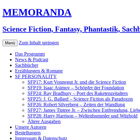
MEMORANDA
Science Fiction, Fantasy, Phantastik, Sac
Zum Inhalt springen
Menü
Das Programm
News & Podcast
Sachbücher
Erzählungen & Romane
SF PERSONALITY
SFP17: Kurt Vonnegut Jr. und die Science Fiction
SFP19: Isaac Asimov – Schöpfer der Foundation
SFP24: Ray Bradbury – Poet des Raketenzeitalters
SFP25: J. G. Ballard – Science Fiction als Paradoxon
SFP26: Robert Silverberg – Zeiten der Wandlung
SFP27: James Tiptree Jr. – Zwischen Entfremdung, Lieb
SFP28: Harry Harrison – Weltenbummler und Witzbold
Ältere Ausgaben
Unsere Autoren
Bestellungen
Impressum & Datenschutz