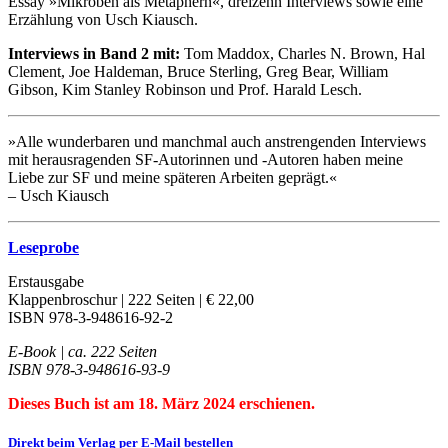
Essay »Mikroben als Metaphern«, dreizehn Interviews sowie eine
Erzählung von Usch Kiausch.
Interviews in Band 2 mit:
Tom Maddox, Charles N. Brown, Hal
Clement, Joe Haldeman, Bruce Sterling, Greg Bear, William
Gibson, Kim Stanley Robinson und Prof. Harald Lesch.
»Alle wunderbaren und manchmal auch anstrengenden Interviews
mit herausragenden SF-Autorinnen und -Autoren haben meine
Liebe zur SF und meine späteren Arbeiten geprägt.«
– Usch Kiausch
Leseprobe
Erstausgabe
Klappenbroschur | 222 Seiten | € 22,00
ISBN 978-3-948616-92-2
E-Book | ca. 222 Seiten
ISBN 978-3-948616-93-9
Dieses Buch ist am 18. März 2024 erschienen.
Direkt beim Verlag per E-Mail bestellen