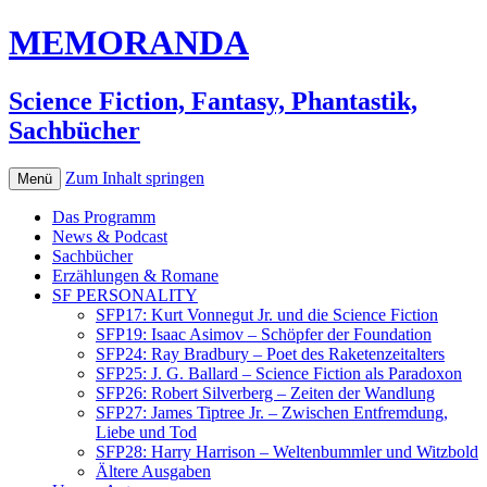
MEMORANDA
Science Fiction, Fantasy, Phantastik,
Sachbücher
Zum Inhalt springen
Menü
Das Programm
News & Podcast
Sachbücher
Erzählungen & Romane
SF PERSONALITY
SFP17: Kurt Vonnegut Jr. und die Science Fiction
SFP19: Isaac Asimov – Schöpfer der Foundation
SFP24: Ray Bradbury – Poet des Raketenzeitalters
SFP25: J. G. Ballard – Science Fiction als Paradoxon
SFP26: Robert Silverberg – Zeiten der Wandlung
SFP27: James Tiptree Jr. – Zwischen Entfremdung,
Liebe und Tod
SFP28: Harry Harrison – Weltenbummler und Witzbold
Ältere Ausgaben